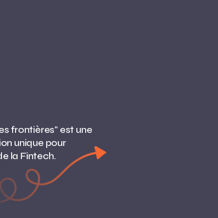
es frontières" est
une
ion unique pour
e la Fintech.